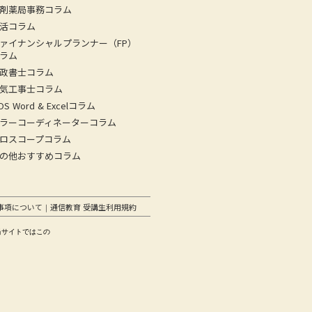
剤薬局事務コラム
活コラム
ァイナンシャルプランナー（FP）
ラム
政書士コラム
気工事士コラム
OS Word & Excelコラム
ラーコーディネーターコラム
ロスコープコラム
の他おすすめコラム
事項について
通信教育 受講生利用規約
｜
当サイトではこの