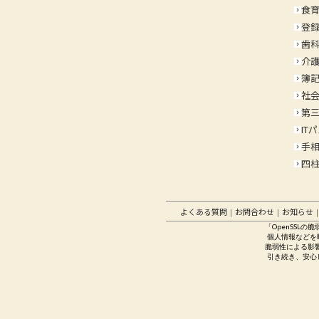
食
keyboard_arrow_right
登
keyboard_arrow_right
歯
keyboard_arrow_right
介
keyboard_arrow_right
簿
keyboard_arrow_right
社
keyboard_arrow_right
第
keyboard_arrow_right
IT
keyboard_arrow_right
手
keyboard_arrow_right
四
keyboard_arrow_right
よくある質問
お問合わせ
お知らせ
｜
｜
「OpenSSL
個人情報などを暗
脆弱性による影
引き続き、安心