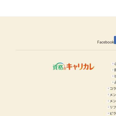
keyboard_arrow_left
Facebook
keyboard_arrow_right
keyboard_arrow_right
keyboard_arrow_right
keyboard_arrow_right
コ
keyboard_arrow_right
メ
keyboard_arrow_right
メン
keyboard_arrow_right
リ
keyboard_arrow_right
ピ
keyboard_arrow_right