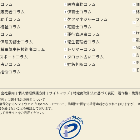
育コラム
医療事務コラム
調
keyboard_arrow_right
keyboard_arrow_right
録販売者コラム
保育士コラム
終
keyboard_arrow_right
keyboard_arrow_right
科助手コラム
ケアマネジャーコラム
フ
keyboard_arrow_right
keyboard_arrow_right
コ
護福祉コラム
宅建士コラム
keyboard_arrow_right
行
keyboard_arrow_right
記コラム
運行管理者コラム
keyboard_arrow_right
電
keyboard_arrow_right
会保険労務士コラム
衛生管理者コラム
keyboard_arrow_right
M
keyboard_arrow_right
三種電気主任技術者コラム
トリマーコラム
keyboard_arrow_right
カ
keyboard_arrow_right
パスポートコラム
タロット占いコラム
keyboard_arrow_right
ホ
keyboard_arrow_right
相占いコラム
姓名判断コラム
keyboard_arrow_right
そ
keyboard_arrow_right
柱推命コラム
会社案内
個人情報保護方針
サイトマップ
特定商取引法に基づく表記
著作権・免責
｜
｜
｜
｜
｜
の脆弱性」に関する注意喚起について
号化するソフトウェア「OpenSSL」について、脆弱性に関する注意喚起がなされておりますが、 
響を受けないことを確認しております。
して当サイトをご利用ください。