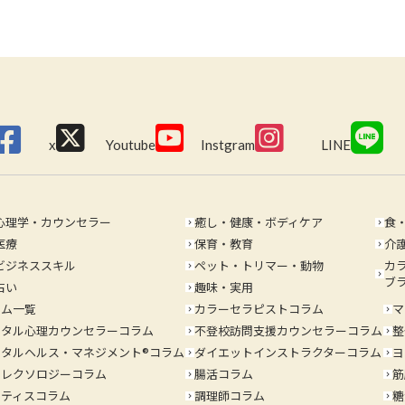
x
Youtube
Instgram
LINE
心理学・カウンセラー
癒し・健康・ボディケア
食
keyboard_arrow_right
keyboard_arrow_right
医療
保育・教育
介
keyboard_arrow_right
keyboard_arrow_right
ビジネススキル
ペット・トリマー・動物
カ
keyboard_arrow_right
keyboard_arrow_right
ブ
占い
趣味・実用
keyboard_arrow_right
ラム一覧
カラーセラピストコラム
マ
keyboard_arrow_right
keyboard_arrow_right
ンタル心理カウンセラーコラム
不登校訪問支援カウンセラーコラム
整
keyboard_arrow_right
keyboard_arrow_right
タルヘルス・マネジメント®️コラム
ダイエットインストラクターコラム
ヨ
keyboard_arrow_right
keyboard_arrow_right
フレクソロジーコラム
腸活コラム
筋
keyboard_arrow_right
keyboard_arrow_right
ラティスコラム
調理師コラム
糖
keyboard_arrow_right
keyboard_arrow_right