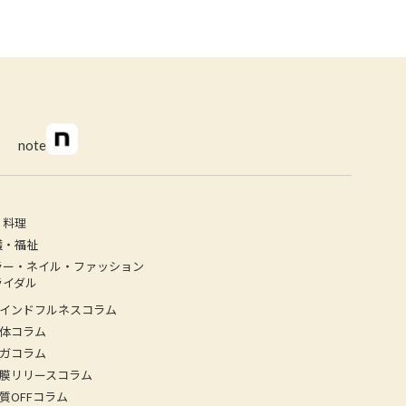
keyboard_arrow_right
note
・料理
護・福祉
ラー・ネイル・ファッション
ライダル
インドフルネスコラム
体コラム
ガコラム
膜リリースコラム
質OFFコラム