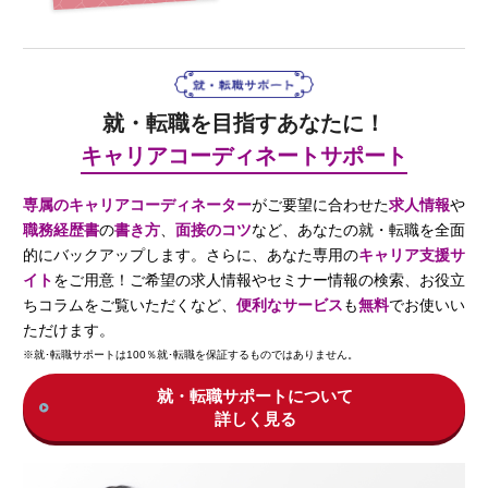
就・転職を目指すあなたに！
キャリアコーディネートサポート
専属のキャリアコーディネーター
がご要望に合わせた
求人情報
や
職務経歴書
の
書き方
、
面接のコツ
など、あなたの就・転職を全面
的にバックアップします。さらに、あなた専用の
キャリア支援サ
イト
をご用意！ご希望の求人情報やセミナー情報の検索、お役立
ちコラムをご覧いただくなど、
便利なサービス
も
無料
でお使いい
ただけます。
※就･転職サポートは100％就･転職を保証するものではありません。
就・転職サポートについて
詳しく⾒る