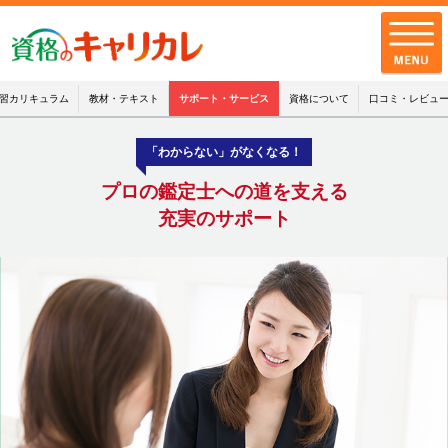
習カリキュラム
教材・テキスト
サポート・サービス
資格について
口コミ・レビュ
「わからない」がなくなる！
全講座一覧
プロの鑑定士への道を支える
キャリカレの品質
充実のサポート
お客様の声
キャリカレの
サポート・サービス
お知らせ
お問い合わせ
よくある質問