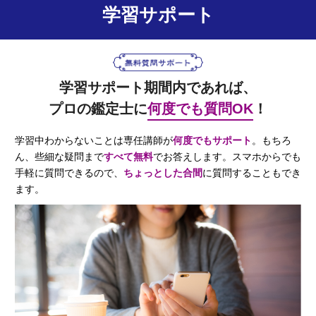
学習サポート
学習サポート期間内であれば、
プロの鑑定士に
何度でも質問OK
！
学習中わからないことは専任講師が
何度でもサポート
。もちろ
ん、些細な疑問まで
すべて無料
でお答えします。スマホからでも
手軽に質問できるので、
ちょっとした合間
に質問することもでき
ます。