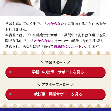
配送・支払・返品について
学習を進めていく中で、「
わからない
」に直面することがあるか
資料請求
受講申し込み
もしれません。
本講座では、プロの鑑定士にサポート期間中であれば何度でも質
問できるので、
「
わからない
」を一つ一つ解決しながら学習を
進められ、あなたに寄り添って
徹底的にサポート
いたします。
＼ 学習サポート ／
学習中の指導・サポートを見る
＼ アフターフォロー ／
就転職・開業サポートを見る