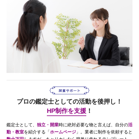
プロの鑑定士としての活動を後押し！
HP制作を支援
！
鑑定士として、
独立・開業
時に絶対必要な物と言えば、自分の
活
動・教室
を紹介する「
ホームページ
」。業者に制作を依頼すると
数十万円
しますが、キャリカレなら簡単に作れるテンプレート