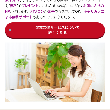
を“
無料
”で
プレゼント
。これさえあれば、ムリなく
お気に入りの
HP
が作れます。
パソコン
が
苦手
でもスマホでOK。
キャリカレに
よる無料サポート
もあるのでご安心ください。
開業支援サービスについて
詳しく見る