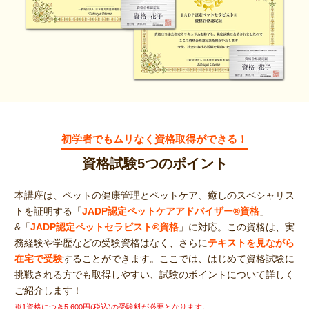
資料請求
受講申し込み
初学者でもムリなく資格取得ができる！
資格試験5つのポイント
本講座は、ペットの健康管理とペットケア、癒しのスペシャリス
トを証明する「
JADP認定ペットケアアドバイザー®資格
」
&「
JADP認定ペットセラピスト®資格
」に対応。この資格は、実
務経験や学歴などの受験資格はなく、さらに
テキストを見ながら
在宅で受験
することができます。ここでは、はじめて資格試験に
挑戦される方でも取得しやすい、試験のポイントについて詳しく
ご紹介します！
※1資格につき5,600円(税込)の受験料が必要となります。