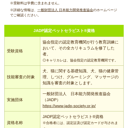
※受験料は学費に含まれません。
※詳細な情報は、
一般財団法人 日本能力開発推進協会
のホームページ
でご確認ください。
JADP認定ペットセラピスト®資格
協会指定の認定教育機関が行う教育訓練に
おいて、その全カリキュラムを修了した
受験資格
者。
◎キャリカレは、協会指定の認定教育機関です。
犬、猫に関する基礎知識、犬、猫の健康管
技能審査の対象
理、しつけ、グルーミング、マッサージの
知識を審査の対象とします。
一般財団法人 日本能力開発推進協会
実施団体
（JADP）
https://www.jadp-society.or.jp/
JADP認定ペットセラピスト®資格
資格名称
※合格者には、認定証及び認定カードが与されま