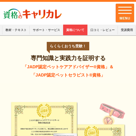
教材・テキスト
サポート・サービス
資格について
口コミ・レビュー
受講費用
らくらくおうち受験！
全講座一覧
専門知識と実践力を証明する
キャリカレの品質
「JADP認定ペットケアアドバイザー®資格」＆
お客様の声
「JADP認定ペットセラピスト®資格」
キャリカレの
サポート・サービス
お知らせ
お問い合わせ
配送・支払・返品について