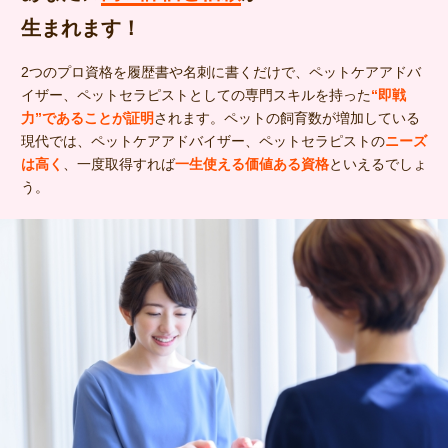
生まれます！
2つのプロ資格を履歴書や名刺に書くだけで、ペットケアアドバ
イザー、ペットセラピストとしての専門スキルを持った
“即戦
力”であることが証明
されます。ペットの飼育数が増加している
現代では、ペットケアアドバイザー、ペットセラピストの
ニーズ
は高く
、一度取得すれば
一生使える価値ある資格
といえるでしょ
う。