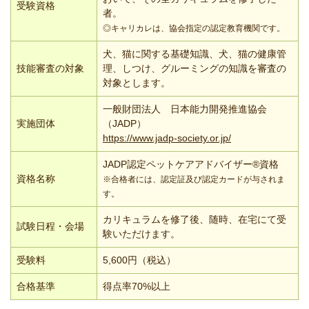
受験資格
者。
◎キャリカレは、協会指定の認定教育機関です。
犬、猫に関する基礎知識、犬、猫の健康管
技能審査の対象
理、しつけ、グルーミングの知識を審査の
対象とします。
一般財団法人 日本能力開発推進協会
実施団体
（JADP）
https://www.jadp-society.or.jp/
JADP認定ペットケアアドバイザー®資格
資格名称
※合格者には、認定証及び認定カードが与されま
す。
カリキュラムを修了後、随時、在宅にて受
試験日程・会場
験いただけます。
受験料
5,600円（税込）
合格基準
得点率70%以上