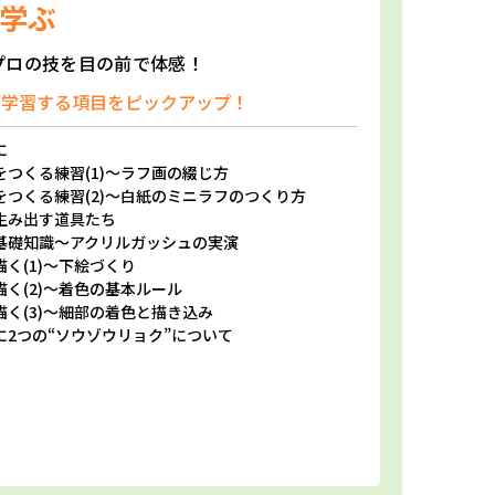
学ぶ
プロの技を目の前で体感！
で学習する項目をピックアップ！
に
つくる練習(1)
～ラフ画の綴じ方
つくる練習(2)
～白紙のミニラフのつくり方
生み出す道具たち
基礎知識
～アクリルガッシュの実演
く(1)
～下絵づくり
く(2)
～着色の基本ルール
く(3)
～細部の着色と描き込み
に
2つの“ソウゾウリョク”について