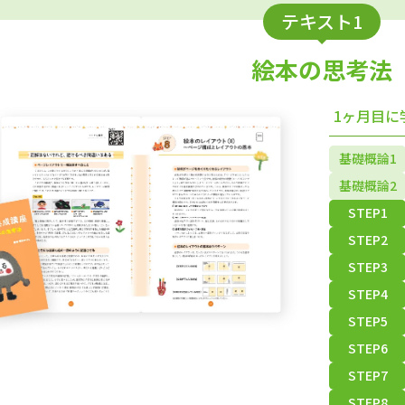
テキスト1
絵本の思考法
1ヶ月目に
基礎概論1
基礎概論2
STEP1
STEP2
STEP3
STEP4
STEP5
STEP6
STEP7
STEP8