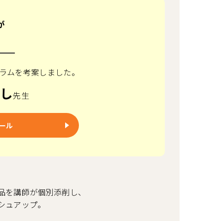
が
！
ラムを考案しました。
すし
先生
ール
品を講師が個別添削し、
シュアップ。