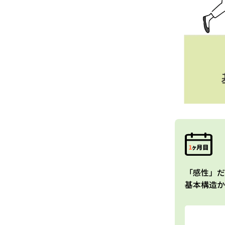
「感性」だ
基本構造か