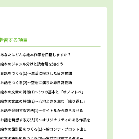
学習する項目
あなたはどんな
絵本作家を目指しますか？
絵本のジャンル分けと
読者層を知ろう
お話をつくる(1)
～生活に根ざした日常物語
お話をつくる(2)
～空想に満ちた非日常物語
絵本の文章の特徴(1)
～3つの基本と「オノマトペ」
絵本の文章の特徴(2)
～心地よさを生む「繰り返し」
お話を発想する方法(1)
～タイトルから膨らませる
お話を発想する方法(2)
～オリジナリティのある作品を
絵本の設計図をつくる(1)
～絵コンテ・プロット出し
絵本の設計図をつくる(2)
～実寸で作成するダミー