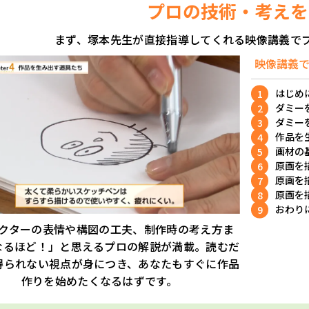
プロの技術・考えを
まず、塚本先生が直接指導してくれる映像講義で
映像講義
はじめ
ダミーを
ダミーを
作品を
画材の
原画を描
原画を描
原画を描
おわり
クターの表情や構図の工夫、制作時の考え方ま
なるほど！」と思えるプロの解説が満載。読むだ
得られない視点が身につき、あなたもすぐに作品
作りを始めたくなるはずです。