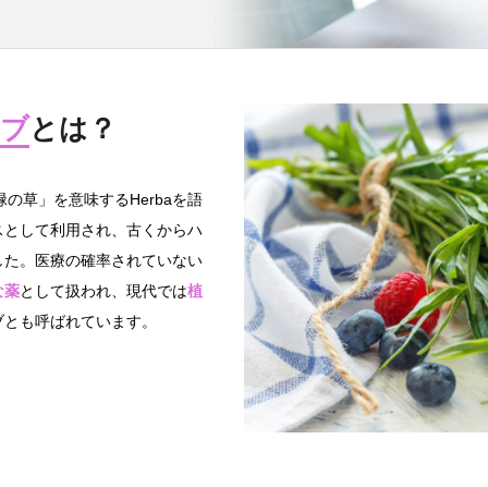
ブ
とは？
の草」を意味するHerbaを語
スとして利用され、古くからハ
した。医療の確率されていない
な薬
として扱われ、現代では
植
ブとも呼ばれています。