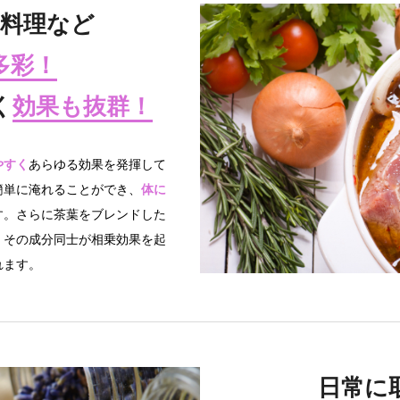
料理など
多彩！
く
効果も抜群！
やすく
あらゆる効果を発揮して
簡単に淹れることができ、
体に
す。さらに茶葉をブレンドした
、その成分同士が相乗効果を起
れます。
日常に