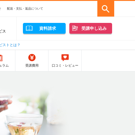
せ
配送・支払・返品について
資料請求
受講申し込み
ビス
ピストとは？
ュラム
受講費用
口コミ・レビュー