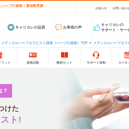
｜ハーブの資格｜通信教育講
お知らせ
お問い合わ
キャリカレの
キャリカレの品質
お客様の声
サポート・サー
メディカルハーブセラピスト講座（ハーブの資格）TOP
メディカルハーブセラ
メリット
資格試験
教材セット
サポート体制
カリキ
は？
つけた
スト!