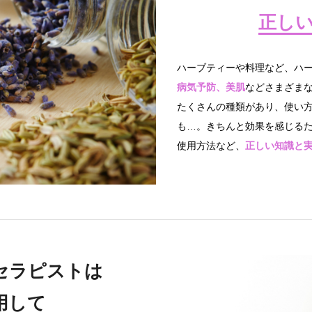
正し
ハーブティーや料理など、ハ
病気予防、美肌
などさまざま
たくさんの種類があり、使い
も…。きちんと効果を感じる
使用方法など、
正しい知識と
セラピストは
用して