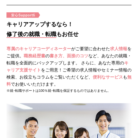
キャリアアップするなら！
修了後の就職・転職
もお任せ
専属のキャリアコーディネーター
がご要望に合わせた
求人情報
を
ご提供。
職務経歴書
の
書き方、面接のコツ
など、あなたの就職・
転職を全面的にバックアップします。 さらに、あなた専用の
キ
ャリア支援サイト
をご用意！ご希望の求人情報やセミナー情報の
検索、お役立ちコラムをご覧いただくなど、
便利なサービス
も
無
料
でお使いいただけます。
※就･転職サポートは100％就･転職を保証するものではありません。