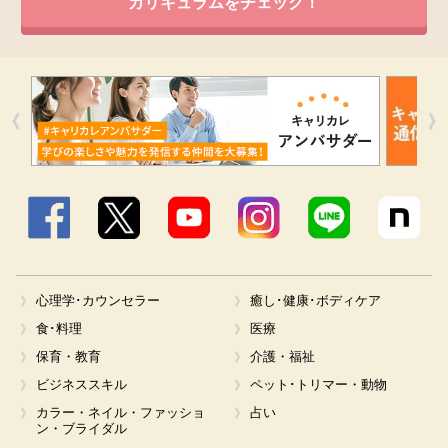
カリキュラムをチェック！
Facebook
X
YouTube
Instagram
LINE
心理学･カウンセラー
癒し･健康･ボディケア
食･料理
医療
保育・教育
介護・福祉
ビジネススキル
ペット･トリマー・動物
カラー・ネイル・ファッショ
占い
ン・ブライダル