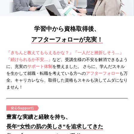
資料請求
受講申し込み
学習中から資格取得後、
アフターフォローが充実！
「きちんと教えてもらえるかな？」「一人だと挫折しそう…」
「続けられるか不安…」
など、
受講生様の不安を解消できるよう
に、充実の
サポート体制
を整えました。
さらに、学んだスキル
を生かして就職・転職を考えている方への
アフターフォロー
も万
全。
キャリカレなら、取得した資格もスキルも決してムダになり
ません！
豊富な実績と経験を持ち、
長年“女性の肌の美しさ”を追求してきた