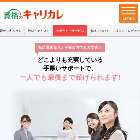
習カリキュラム
教材・テキスト
サポート・サービス
資格について
口コミ・レビュ
私に出来る？と不安な方でも大丈夫！
全講座一覧
どこよりも充実している
キャリカレの品質
手厚いサポートで、
一人でも最後まで続けられます!
お客様の声
キャリカレの
サポート・サービス
お知らせ
お問い合わせ
配送・支払・返品について