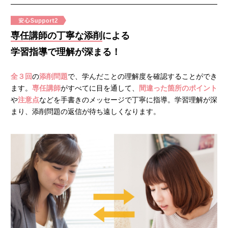
専任講師の丁寧な添削
による
学習指導で理解が深まる！
全３回
の
添削問題
で、学んだことの理解度を確認することができ
ます。
専任講師
がすべてに目を通して、
間違った箇所のポイント
や
注意点
などを手書きのメッセージで丁寧に指導。学習理解が深
まり、添削問題の返信が待ち遠しくなります。