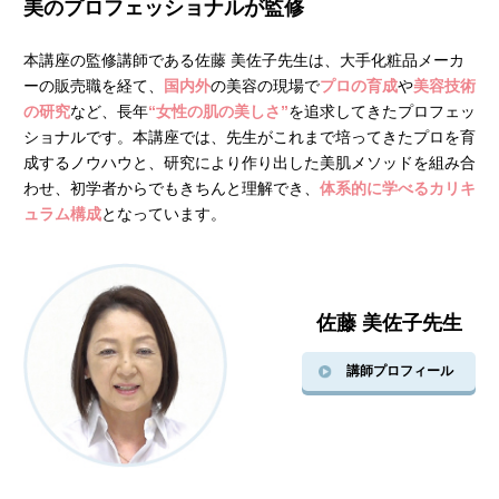
美のプロフェッショナルが監修
本講座の監修講師である佐藤 美佐子先生は、大手化粧品メーカ
ーの販売職を経て、
国内外
の美容の現場で
プロの育成
や
美容技術
の研究
など、長年
“女性の肌の美しさ”
を追求してきたプロフェッ
ショナルです。本講座では、先生がこれまで培ってきたプロを育
成するノウハウと、研究により作り出した美肌メソッドを組み合
わせ、初学者からでもきちんと理解でき、
体系的に学べるカリキ
ュラム構成
となっています。
佐藤 美佐子先生
講師プロフィール