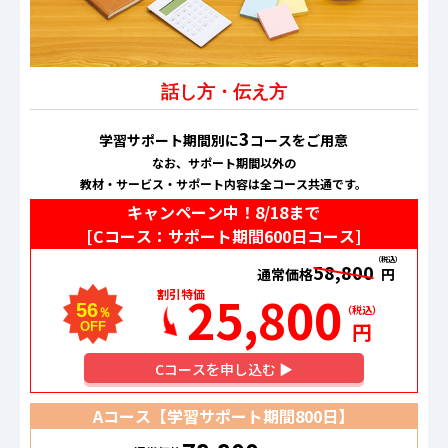
話し方・伝え方
3
学習サポート期間別に
コースをご用意
なお、サポート期間以外の
教材・サービス・サポート内容は全コース共通です。
キャンペーン中！
8/18
まで
[Cコース：サポート期間600日コース]
（税込）
58,800
通常価格
円
25,800
割引特価
56
（税込）
％
円
OFF
C
コースを申し込む ▶
Aコース【学習サポート期間
800日
】