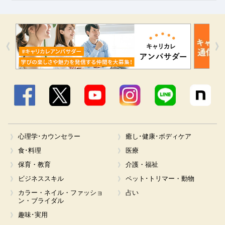
Facebook
X
YouTube
Instagram
LINE
心理学･カウンセラー
癒し･健康･ボディケア
食･料理
医療
保育・教育
介護・福祉
ビジネススキル
ペット･トリマー・動物
カラー・ネイル・ファッショ
占い
ン・ブライダル
趣味･実用