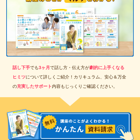
話し下手
でも
3ヶ月
で話し方・伝え方が
劇的に上手くなる
ヒミツ
について詳しくご紹介！カリキュラム、安心＆万全
の
充実したサポート
内容もじっくりご確認ください。