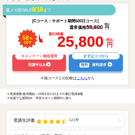
8/18
夏メガ得SALE
まで
資料請求
受講申し込み
[Cコース：サポート期間600日コース]
（税込）
58,800
通常価格
円
割引特価
25,800
56
％
（税込）
OFF
円
キャンペーン価格適用
まずはココから
受講申込み
無料
資料請求
※他コースとの比較は
こちら
から
※受講者数:販売開始～25年5月21日までの累計受講者数
※何度でも質問OK：学習サポート期間中に限り
受講生評価
121件