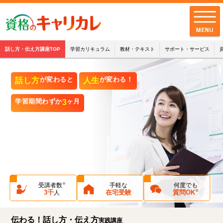
話し方・伝え方講座TOP
学習カリキュラム
教材・テキスト
サポート・サービス
全講座一覧
話し方
が変わると
人生
が変わる！
キャリカレの品質
学習期間わずか
3
ヶ月
お客様の声
キャリカレの
サポート・サービス
お知らせ
※
受講者数
手軽な
何度でも
※
3千
在宅受験
質問OK
人
お問い合わせ
配送・支払・返品について
伝わる！話し方・伝え方
実践講座