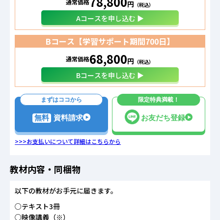
78,800
通常価格
円
（税込）
Aコースを申し込む ▶
Bコース【学習サポート期間
700日
】
68,800
通常価格
円
（税込）
Bコースを申し込む ▶
まずはココから
限定特典満載！
無料
資料請求
お友だち登録
>>>お支払いについて詳細はこちらから
教材内容・同梱物
以下の教材がお手元に届きます。
○テキスト3冊
○映像講義（※）