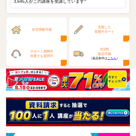
3,645人がこの講座を受講しています
※
充実した
在宅受験可能
長期サポート
8日間
サポート期間中
返品可能
何度でも質問可
（返品条件は
こちら
）