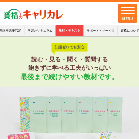
務講座講座TOP
学習カリキュラム
教材・テキスト
サポート・サービス
資格につい
知識ゼロでも安心
全講座一覧
読む・見る・聞く・質問する
キャリカレの品質
飽きずに学べる工夫がいっぱい
最後まで続けやすい教材です。
お客様の声
キャリカレの
サポート・サービス
お知らせ
お問い合わせ
配送・支払・返品について