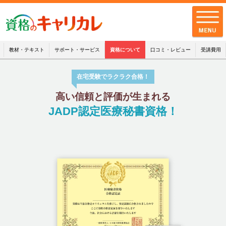
教材・テキスト
サポート・サービス
資格について
口コミ・レビュー
受講費用
在宅受験でラクラク合格！
全講座一覧
高い信頼と評価が生まれる
キャリカレの品質
JADP認定医療秘書資格！
お客様の声
キャリカレの
サポート・サービス
お知らせ
お問い合わせ
配送・支払・返品について