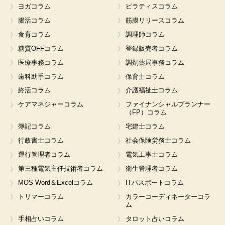
ヨガコラム
ピラティスコラム
腸活コラム
筋膜リリースコラム
食育コラム
調理師コラム
糖質OFFコラム
登録販売者コラム
医療事務コラム
調剤薬局事務コラム
歯科助手コラム
保育士コラム
終活コラム
介護福祉士コラム
ケアマネジャーコラム
ファイナンシャルプランナー
（FP）コラム
簿記コラム
宅建士コラム
行政書士コラム
社会保険労務士コラム
運行管理者コラム
電気工事士コラム
第三種電気主任技術者コラム
衛生管理者コラム
MOS Word＆Excelコラム
ITパスポートコラム
トリマーコラム
カラーコーディネーターコラ
ム
手相占いコラム
タロット占いコラム