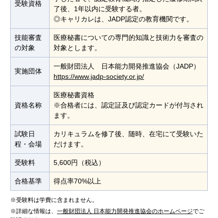
受験資格
了後、1年以内に受験する者。
◎キャリカレは、JADP認定の教育機関です。
技能審査
医療秘書についての専門的知識と技術力を審査の
の対象
対象とします。
一般財団法人 日本能力開発推進協会（JADP）
実施団体
https://www.jadp-society.or.jp/
医療秘書資格
資格名称
※合格者には、認定証及び認定カードが付与され
ます。
試験日
カリキュラムを修了後、随時、在宅にて受験いた
程・会場
だけます。
受験料
5,600円（税込）
合格基準
得点率70%以上
※受験料は学費に含まれません。
※詳細な情報は、
一般財団法人 日本能力開発推進協会のホームページ
でご