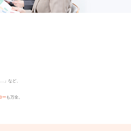
…」など、
。
ロー
も万全。