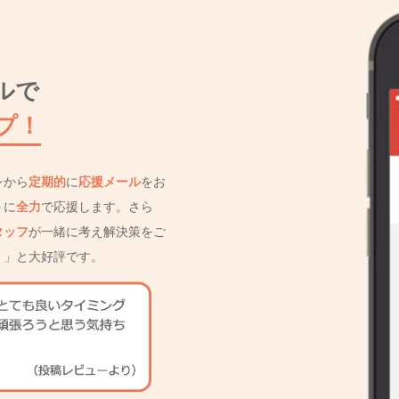
ルで
プ！
レから
定期的
に
応援メール
をお
うに
全力
で応援します。さら
タッフ
が一緒に考え解決策をご
！」と大好評です。