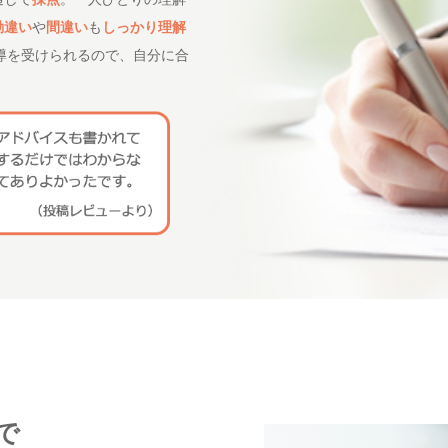
勘違い
や
間違い
も
しっかり理解
導を受けられるので、自分に合
で