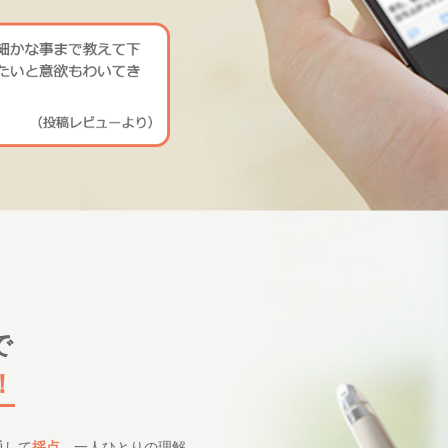
で
！
通して
採点
。一人ひとりの理解