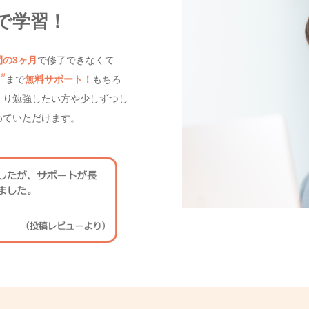
で学習！
間の3ヶ月
で修了できなくて
※
まで
無料サポート！
もちろ
くり勉強したい方や少しずつし
めていただけます。