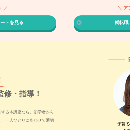
 ／
＼ ア
ポートを見る
就転職
！
監修・指導！
修する本講座なら、初学者から
き、一人ひとりにあわせて適切
子育て