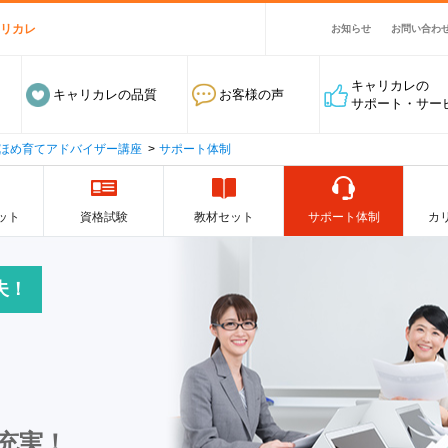
ャリカレ
お知らせ
お問い合わ
キャリカレの
キャリカレの品質
お客様の声
サポート・サー
ほめ育てアドバイザー講座
サポート体制
ット
資格試験
教材セット
サポート体制
カ
夫！
充実！