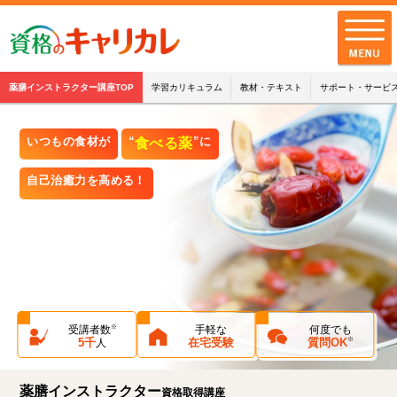
薬膳インストラクター講座TOP
学習カリキュラム
教材・テキスト
サポート・サービ
全講座一覧
いつもの食材が
“
食べる薬
”に
キャリカレの品質
自己治癒力を高める！
お客様の声
キャリカレの
サポート・サービス
お知らせ
※
受講者数
手軽な
何度でも
※
5千
在宅受験
質問OK
人
お問い合わせ
配送・支払・返品について
薬膳インストラクター
資格取得講座