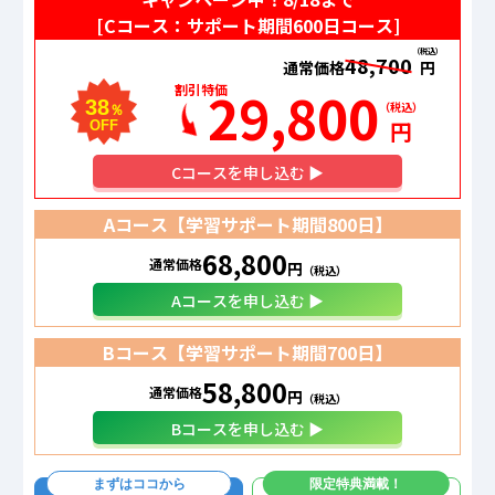
[Cコース：サポート期間600日コース]
（税込）
48,700
通常価格
円
29,800
割引特価
38
（税込）
％
円
OFF
C
コースを申し込む ▶
Aコース【学習サポート期間
800日
】
68,800
通常価格
円
（税込）
Aコースを申し込む ▶
Bコース【学習サポート期間
700日
】
58,800
通常価格
円
（税込）
Bコースを申し込む ▶
まずはココから
限定特典満載！