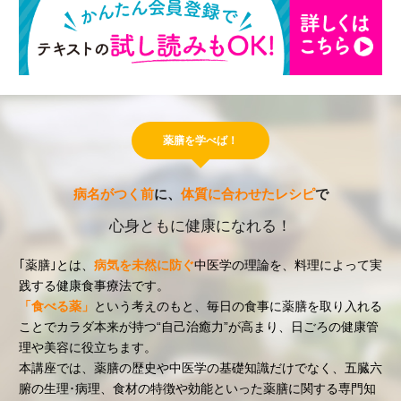
薬膳を学べば！
病名がつく前
に、
体質に合わせたレシピ
で
心身ともに健康になれる！
｢薬膳｣とは、
病気を未然に防ぐ
中医学の理論を、料理によって実
践する健康食事療法です。
「食べる薬」
という考えのもと、毎日の食事に薬膳を取り入れる
ことでカラダ本来が持つ“自己治癒力”が高まり、日ごろの健康管
理や美容に役立ちます。
本講座では、薬膳の歴史や中医学の基礎知識だけでなく、五臓六
腑の生理･病理、食材の特徴や効能といった薬膳に関する専門知