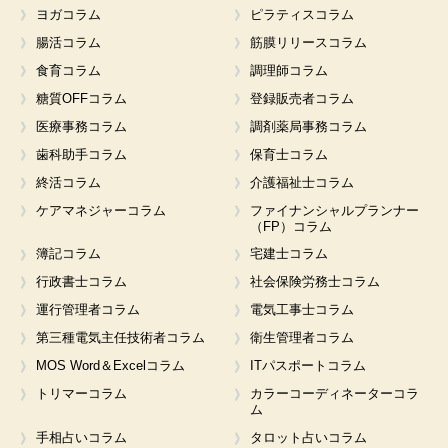
ヨガコラム
ピラティスコラム
腸活コラム
筋膜リリースコラム
食育コラム
調理師コラム
糖質OFFコラム
登録販売者コラム
医療事務コラム
調剤薬局事務コラム
歯科助手コラム
保育士コラム
終活コラム
介護福祉士コラム
ケアマネジャーコラム
ファイナンシャルプランナー
（FP）コラム
簿記コラム
宅建士コラム
行政書士コラム
社会保険労務士コラム
運行管理者コラム
電気工事士コラム
第三種電気主任技術者コラム
衛生管理者コラム
MOS Word＆Excelコラム
ITパスポートコラム
トリマーコラム
カラーコーディネーターコラ
ム
手相占いコラム
タロット占いコラム