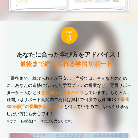
あなたに合った学び方をアドバイス！
最後まで続けられる学習サポート！
「最後まで、続けられるか不安…」当校では、そんな方のため
に、あなたの進捗に合わせた学習プランの提案など、専属サポー
ターが一人ひとり
きめ細かくアドバイス
しています。もちろん、
疑問点はサポート期間内であれば無料で何度でも質問OK！
最長
※
800日間
の長期学習サポート
も付いているので、ゆっくり学習
したい方にも安心です！
※サポート期間はコースにより異なります。