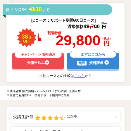
8/18
夏メガ得SALE
まで
資料請求
受講申し込み
[Cコース：サポート期間600日コース]
（税込）
48,700
通常価格
円
割引特価
29,800
38
％
（税込）
OFF
円
キャンペーン価格適用
まずはココから
受講申込み
無料
資料請求
※他コースとの比較は
こちら
から
※受講者数:販売開始～25年5月21日までの累計受講者数
※何度でも質問OK：学習サポート期間中に限り
受講生評価
115件