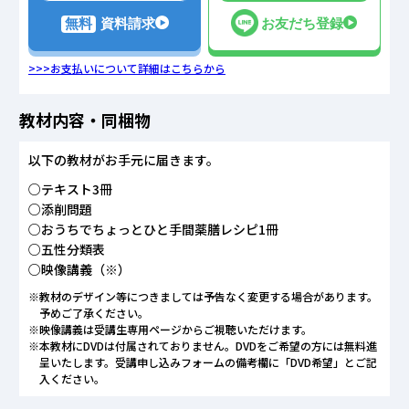
無料
資料請求
お友だち登録
>>>お支払いについて詳細はこちらから
教材内容・同梱物
以下の教材がお手元に届きます。
○テキスト3冊
○添削問題
○おうちでちょっとひと手間薬膳レシピ1冊
○五性分類表
○映像講義（※）
※教材のデザイン等につきましては予告なく変更する場合があります。
予めご了承ください。
※映像講義は受講生専用ページからご視聴いただけます。
※本教材にDVDは付属されておりません。DVDをご希望の方には無料進
呈いたします。受講申し込みフォームの備考欄に「DVD希望」とご記
入ください。