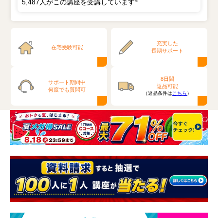
5,487人がこの講座を受講しています
※
充実した
在宅受験可能
長期サポート
8日間
サポート期間中
返品可能
何度でも質問可
（返品条件は
こちら
）