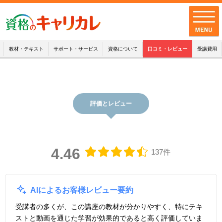
教材・テキスト
サポート・サービス
資格について
口コミ・レビュー
受講費用
全講座一覧
キャリカレの品質
評価とレビュー
お客様の声
キャリカレの
サポート・サービス
4.46
137件
お知らせ
AIによるお客様レビュー要約
お問い合わせ
受講者の多くが、この講座の教材が分かりやすく、特にテキ
配送・支払・返品について
ストと動画を通じた学習が効果的であると高く評価していま