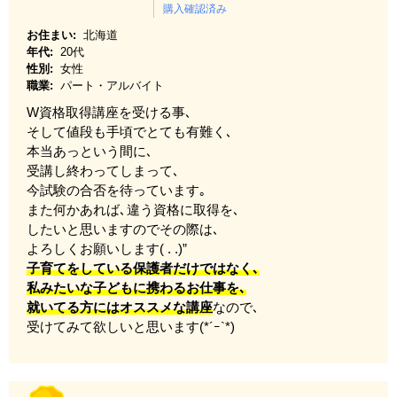
購入確認済み
お住まい:
北海道
年代:
20代
性別:
女性
職業:
パート・アルバイト
W資格取得講座を受ける事､
そして値段も手頃でとても有難く､
本当あっという間に､
受講し終わってしまって､
今試験の合否を待っています｡
また何かあれば､違う資格に取得を､
したいと思いますのでその際は､
よろしくお願いします( . .)”
子育てをしている保護者だけではなく､
私みたいな子どもに携わるお仕事を､
就いてる方にはオススメな講座
なので､
受けてみて欲しいと思います(*´ｰ`*)