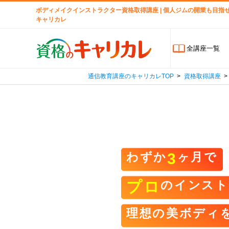
ボディメイクインストラクター資格取得講座 | 個人ジムの開業も目指せる
キャリカレ
全講座一覧
通信教育講座のキャリカレTOP
資格取得講座
わずか
3
ヶ月で
プロ
のインスト
理想の美ボディ