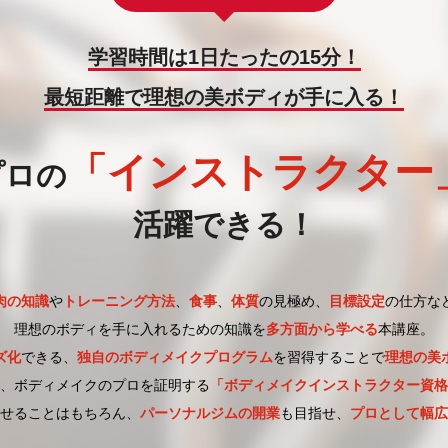
学習時間は1日たったの15分！
最短距離で理想の美ボディが手に入る！
「インストラクター
プロの
活躍できる！
肉の知識
や
トレーニング方法
、
食事
、
体質
の見極め、
目標設定
の仕方な
理想のボディを手に入れるための知識を
多方面から学べる
本講座。
ズ化
できる、
独自のボディメイクプログラム
を習得することで
理想の美
、ボディメイクのプロを証明する
「ボディメイクインストラクター資格
せることはもちろん、
パーソナルジムの開業
も目指せ、
プロとして幅広