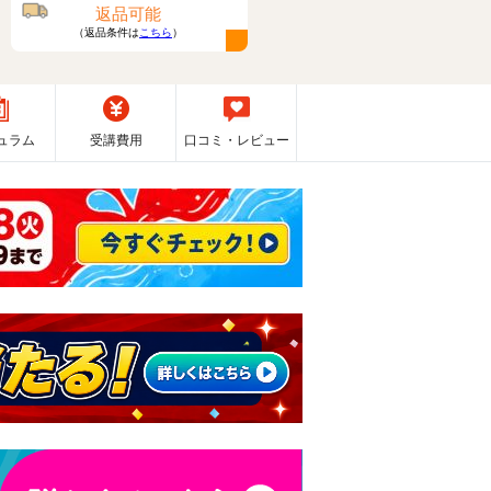
返品可能
（返品条件は
こちら
）
ュラム
受講費用
口コミ・レビュー