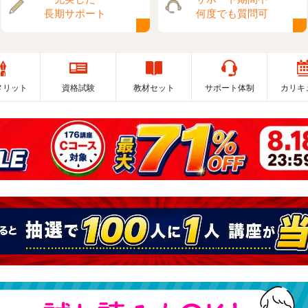
長期サポート
何度でも質問可
メリット
資格試験
教材セット
サポート体制
カリキ