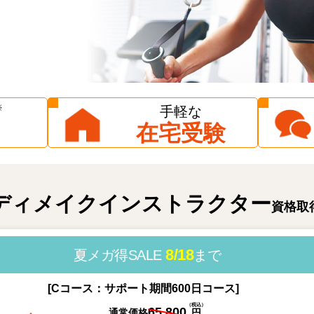
※
手軽な
在宅受験
ディメイクインストラクター
資格取
8/18
夏メガ得SALE
まで
[Cコース：サポート期間600日コース]
（税込）
65,800
通常価格
円