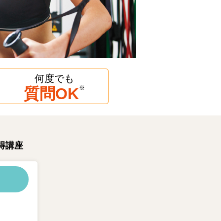
何度でも
※
質問OK
得講座