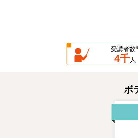
受講者数
4千
人
ボ