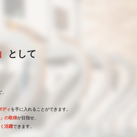
」
として
ど、
ボディ
を手に入れることができます。
」の取得
が目指せ、
く活躍
できます。