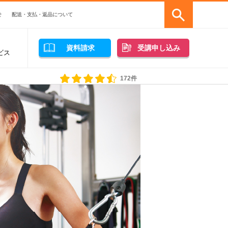
せ
配送・支払・返品について
資料請求
受講申し込み
ビス
172件