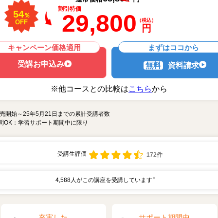
割引特価
54
29,800
％
（税込）
OFF
円
キャンペーン価格適用
まずはココから
受講お申込み
無料
資料請求
※他コースとの比較は
こちら
から
売開始～25年5月21日までの累計受講者数
問OK：学習サポート期間中に限り
受講生評価
172件
※
4,588人がこの講座を受講しています
充実した
サポート期間中