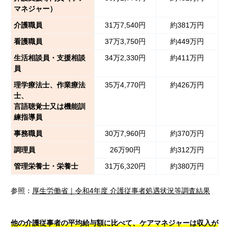
マネジャー）
介護職員
31万7,540円
約381万円
看護職員
37万3,750円
約449万円
生活相談員・支援相談
34万2,330円
約411万円
員
理学療法士、作業療法
35万4,770円
約426万円
士、
言語聴覚士又は機能訓
練指導員
事務職員
30万7,960円
約370万円
調理員
26万90円
約312万円
管理栄養士・栄養士
31万6,320円
約380万円
参照：
厚生労働省｜令和4年度 介護従事者処遇状況等調査結果
他の介護従事者の平均給与額に比べて、ケアマネジャーは収入が