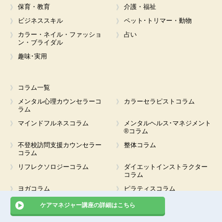
保育・教育
介護・福祉
ビジネススキル
ペット･トリマー・動物
カラー・ネイル・ファッショ
占い
ン・ブライダル
趣味･実用
コラム一覧
メンタル心理カウンセラーコ
カラーセラピストコラム
ラム
マインドフルネスコラム
メンタルヘルス･マネジメント
®コラム
不登校訪問支援カウンセラー
整体コラム
コラム
リフレクソロジーコラム
ダイエットインストラクター
コラム
ヨガコラム
ピラティスコラム
腸活コラム
筋膜リリースコラム
ケアマネジャー講座の詳細はこちら
食育コラム
調理師コラム