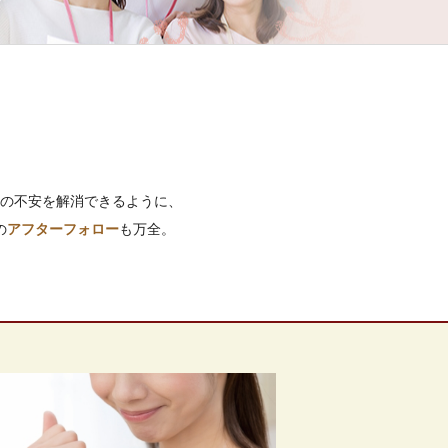
の不安を解消できるように、
の
アフターフォロー
も万全。