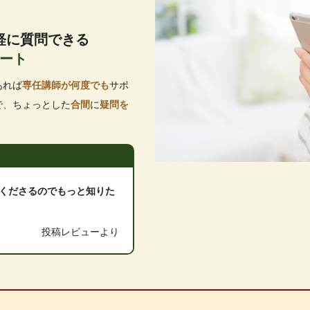
軽に質問できる
ート
あれば
専任講師が何度でも
サポ
で、ちょっとした
合間
に
疑問を
くださるのでもっと知りた
投稿レビューより