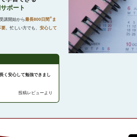
期サポート
※
受講開始から
最長800日間
ま
不要
。忙しい方でも、
安心して
長く安心して勉強できまし
投稿レビューより