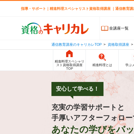
指導・サポート｜精進料理スペシャリスト資格取得講座 ｜通信教育講
全講座一覧
通信教育講座のキャリカレTOP
資格取得講座
精進料理スペシャリ
スト資格取得講座
精進料理とは
学ぶ
TOP
安心して学べる！
充実の学習サポートと
手厚いアフターフォロー
あなたの学びを
バ