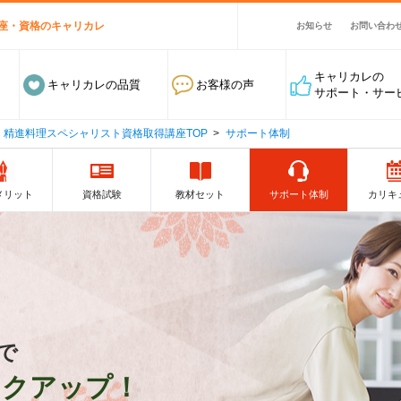
座・資格のキャリカレ
お知らせ
お問い合わ
キャリカレの
キャリカレの品質
お客様の声
サポート・サー
精進料理スペシャリスト資格取得講座TOP
サポート体制
メリット
資格試験
教材セット
サポート体制
カリキ
で
ックアップ！