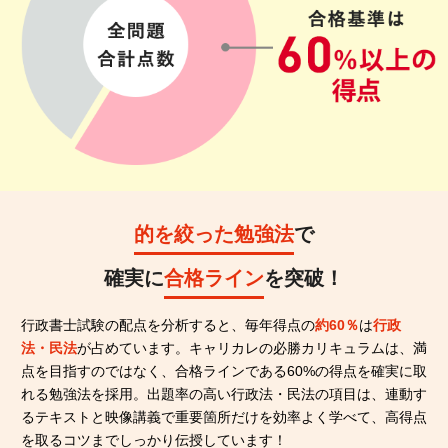
的を絞った勉強法
で
確実に
合格ライン
を突破！
行政書士試験の配点を分析すると、毎年得点の
約60％
は
行政
法・民法
が占めています。キャリカレの必勝カリキュラムは、満
点を目指すのではなく、合格ラインである60%の得点を確実に取
れる勉強法を採用。出題率の高い行政法・民法の項目は、連動す
るテキストと映像講義で重要箇所だけを効率よく学べて、高得点
を取るコツまでしっかり伝授しています！