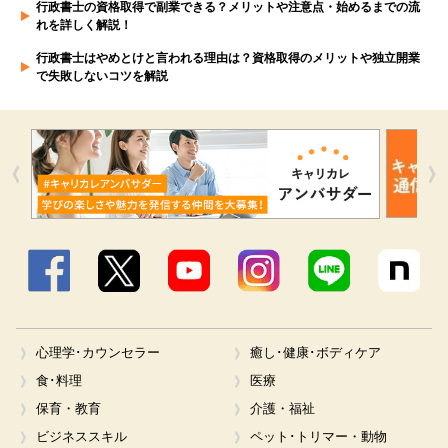
行政書士の資格取得で副業できる？メリットや注意点・始めるまでの流
れを詳しく解説！
行政書士はやめとけと言われる理由は？資格取得のメリットや独立開業
で失敗しないコツを解説
Facebook
X
YouTube
Instagram
LINE
心理学･カウンセラー
癒し･健康･ボディケア
食･料理
医療
保育・教育
介護・福祉
ビジネススキル
ペット･トリマー・動物