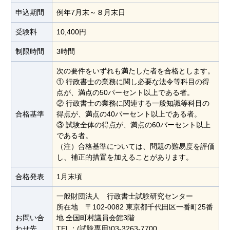
申込期間
例年7月末～８月末日
受験料
10,400円
制限時間
3時間
次の要件をいずれも満たした者を合格とします。
① 行政書士の業務に関し必要な法令等科目の得
点が、満点の50パーセント以上である者。
② 行政書士の業務に関連する一般知識等科目の
合格基準
得点が、満点の40パーセント以上である者。
③ 試験全体の得点が、満点の60パーセント以上
である者。
（注）合格基準については、問題の難易度を評価
し、補正的措置を加えることがあります。
合格発表
1月末頃
一般財団法人 行政書士試験研究センター
所在地 〒102-0082 東京都千代田区一番町25番
お問い合
地 全国町村議員会館3階
わせ先
TEL：(試験専用)03-3263-7700