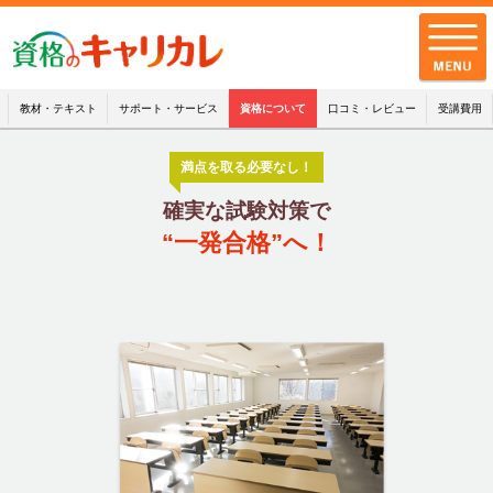
教材・テキスト
サポート・サービス
資格について
口コミ・レビュー
受講費用
満点を取る必要なし！
全講座一覧
確実な試験対策で
キャリカレの品質
“一発合格”へ！
お客様の声
キャリカレの
サポート・サービス
お知らせ
お問い合わせ
配送・支払・返品について