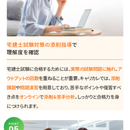
宅建士試験対策の添削指導
で
理解度を確認
宅建士試験に合格するためには、
実際の試験問題に触れ
、
ア
ウトプットの回数
を重ねることが重要。キャリカレでは、
添削
課題
や
問題演習
を用意しており、苦手なポイントや復習すべ
き点を
オンライン
で
添削＆苦手分析
。しっかりと合格力を身
につけられます。
POINT