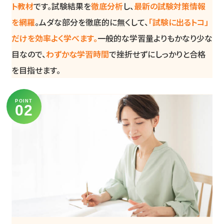
ト教材
です。試験結果を
徹底分析
し、
最新の試験対策情報
を網羅
。ムダな部分を徹底的に無くして、
「試験に出るトコ」
だけを効率よく学べます。
一般的な学習量よりもかなり少な
目なので、
わずかな学習時間
で挫折せずにしっかりと合格
を目指せます。
POINT