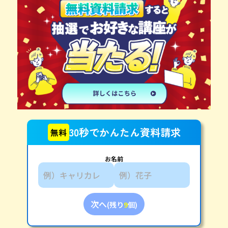
30秒でかんたん資料請求
無料
お名前
次へ
(残り
9
個)