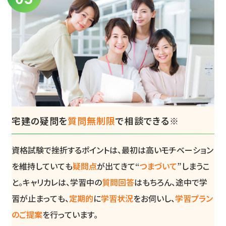
宅建の疑問を
質問無制限
で相談できる※
資格試験で挫折するポイントは、最初は高いモチベーション
を維持していても
疑問点
が出てきて“
つまづいて
”しまうこ
と。キャリカレは、学習中の
質問回答
はもちろん、途中で学
習が止まっても、
定期的
に
学習状況
をお伺いし、
学習プラン
のご提案
を行っています。