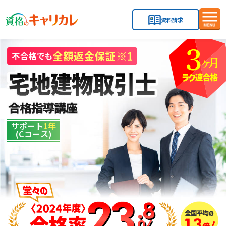
資料請求
メ
ニ
ュ
ー
を
開
閉
す
る
サポート
1年
(Cコース)