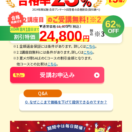
2024年度試験 合否アンケート回答者の合格割合(自社調べ)
62
%
▼通常価格
66,800
円（税込）
8
18
2026年
月
日
まで
OFF
24,800
税込
※3
割引特価
円
※1 全額返金保証には条件があります。 詳しくは
こちら
。
※2 2講座目無料には条件があります。詳しくは
こちら
。
※3 夏メガ得SALEのCコースの割引金額となります。
他コースとの比較は
こちら
。
受講お申込み
62
%
OFF
Q&A
Q.
なぜここまで価格を下げて提供できるのですか？