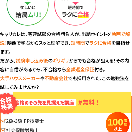
キャリカレは、宅建試験の合格請負人が、出題ポイントを
動画で解
説！
映像で学ぶからスッと理解でき、
短時間
で
ラクに合格
を目指せ
ます。
だから、
試験申し込み後
の
ギリギリ
からでも合格が狙える！その内
容に自信があるから、不合格なら
全額返金保証
付き。
大手ハウスメーカー
や
不動産会社
でも採用された、この勉強法を
試してみませんか？
100
2級•3級 FP技能士
講座
以上
社会保険労務士