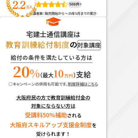
506件
受講者数：販売開始から～25年5月までの累計
宅建士通信講座は
教育訓練給付制度
の
対象講座
給付の条件を満たしている方は
20
%
10
支給
（最大
）
万円
キャンペーンの併用も可能です。
制度詳細はこちら
大阪府民の方で教育訓練給付金の
対象にならない方は
受講料50％補助
される
大阪府スキルアップ支援金制度
を
受けられます！