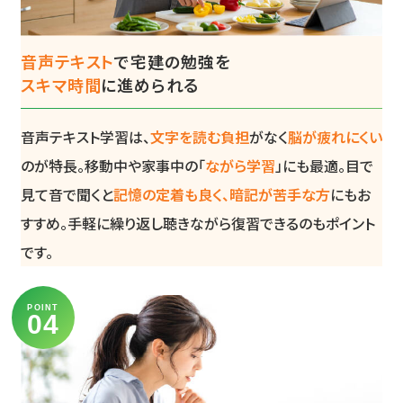
音声テキスト
で宅建の勉強を
スキマ時間
に進められる
音声テキスト学習は、
文字を読む負担
がなく
脳が疲れにくい
のが特長。移動中や家事中の「
ながら学習
」にも最適。目で
見て音で聞くと
記憶の定着も良く、暗記が苦手な方
にもお
すすめ。手軽に繰り返し聴きながら復習できるのもポイント
です。
POINT