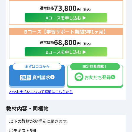
73,800
通常価格
円
（税込）
Aコースを申し込む ▶
Bコース【学習サポート期間
3年1ヶ月
】
68,800
通常価格
円
（税込）
Bコースを申し込む ▶
まずはココから
限定特典満載！
無料
資料請求
お友だち登録
>>>お支払いについて詳細はこちらから
教材内容・同梱物
以下の教材がお手元に届きます。
○テキスト5冊