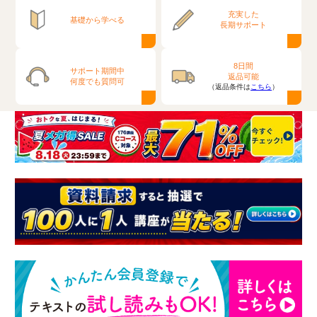
充実した
基礎から学べる
長期サポート
8日間
サポート期間中
返品可能
何度でも質問可
（返品条件は
こちら
）