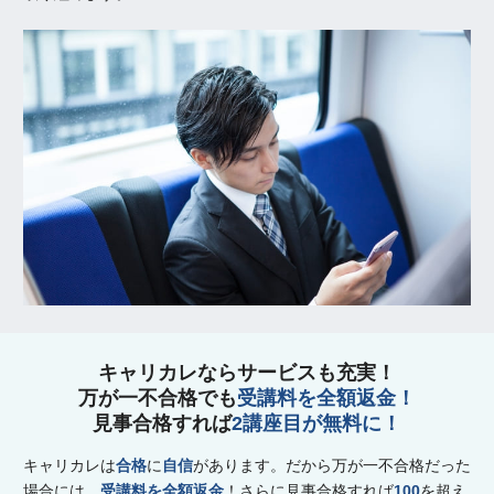
キャリカレならサービスも充実！
万が一不合格でも
受講料を全額返金！
見事合格すれば
2講座目が無料に！
キャリカレは
合格
に
自信
があります。だから万が一不合格だった
場合には、
受講料を全額返金
！さらに見事合格すれば
100
を超え