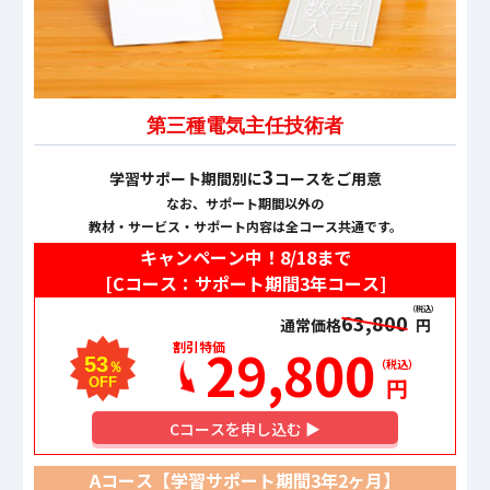
第三種電気主任技術者
3
学習サポート期間別に
コースをご用意
なお、サポート期間以外の
教材・サービス・サポート内容は全コース共通です。
キャンペーン中！
8/18
まで
[Cコース：サポート期間3年コース]
（税込）
63,800
通常価格
円
29,800
割引特価
53
（税込）
％
円
OFF
C
コースを申し込む ▶
Aコース【学習サポート期間
3年2ヶ月
】