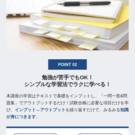
POINT 02
勉強が苦手でもOK！
シンプルな学習法でラクに学べる！
本講座の学習はテキストで基礎をインプットし、「一問一答&問
題集」でアウトプットするだけ！試験合格に必要な項目だけを学
び、
インプット
→
アウトプット
を繰り返すだけで、みるみる
知識
が身につきます
。