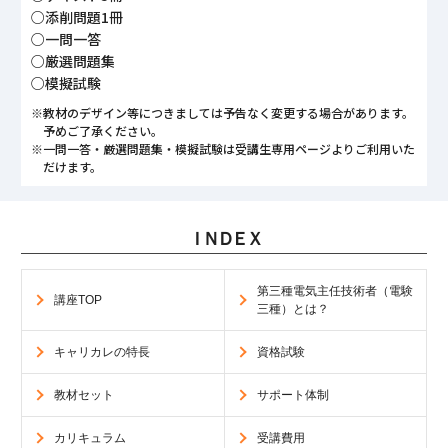
○添削問題1冊
○一問一答
○厳選問題集
○模擬試験
※教材のデザイン等につきましては予告なく変更する場合があります。
予めご了承ください。
※一問一答・厳選問題集・模擬試験は受講生専用ページよりご利用いた
だけます。
ＩＮＤＥＸ
第三種電気主任技術者
（電験
講座TOP
三種）とは？
キャリカレの特長
資格試験
教材セット
サポート体制
カリキュラム
受講費用