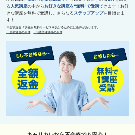
る
人気講座
の中から
お好きな講座を“無料”で受講
できます！お好
きな講座を無料で受講し、さらなる
ステップアップ
を目指せま
す！
※全額返金･2講座目無料サービスを受けるためには条件があります。
・全額返金の条件
・2講座目無料の条件
キャリカレなら不合格でも安心！