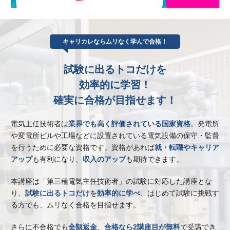
キャリカレならムリなく学んで合格！
試験に出るトコだけを
効率的に学習！
確実に合格が目指せます！
電気主任技術者は
業界でも高く評価されている国家資格
。
発電所
や変電所ビルや工場などに設置されている電気設備の保守・監督
を行うために必要な資格です。
資格があれば
就・転職やキャリア
アップ
も有利になり、
収入のアップ
も期待できます。
本講座は「第三種電気主任技術者」の試験に対応した講座とな
り、
試験に出るトコだけ
を
効率的に学べ
、
はじめて試験に挑戦す
る方でも、ムリなく合格を目指せます。
さらに不合格でも
全額返金
、
合格なら2講座目が無料
で受講でき