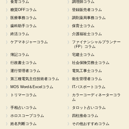
食育コラム
調理師コラム
糖質OFFコラム
登録販売者コラム
医療事務コラム
調剤薬局事務コラム
歯科助手コラム
保育士コラム
終活コラム
介護福祉士コラム
ケアマネジャーコラム
ファイナンシャルプランナー
（FP）コラム
簿記コラム
宅建士コラム
行政書士コラム
社会保険労務士コラム
運行管理者コラム
電気工事士コラム
第三種電気主任技術者コラム
衛生管理者コラム
MOS Word＆Excelコラム
ITパスポートコラム
トリマーコラム
カラーコーディネーターコラ
ム
手相占いコラム
タロット占いコラム
ホロスコープコラム
四柱推命コラム
姓名判断コラム
その他おすすめコラム