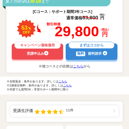
8/18
夏メガ得SALE
まで
[Cコース：サポート期間3年コース]
（税込）
63,800
通常価格
円
資料請求
受講申し込み
割引特価
29,800
53
％
（税込）
OFF
円
キャンペーン価格適用
まずはココから
受講申込み
無料
資料請求
※他コースとの比較は
こちら
から
※全額返金：条件があります。詳しくは
こちら
※2講座目無料：条件があります。詳しくは
こちら
※何度でも質問OK：学習サポート期間中に限り
受講生評価
11件