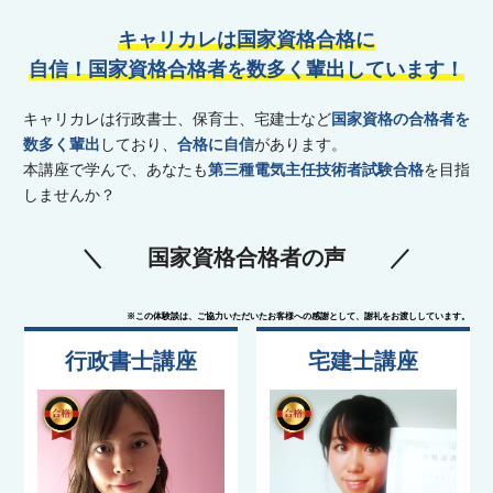
キャリカレは国家資格合格に
自信！
国家資格合格者を数多く輩出しています！
キャリカレは行政書士、保育士、宅建士など
国家資格の合格者を
数多く輩出
しており、
合格に自信
があります。
本講座で学んで、あなたも
第三種電気主任技術者試験合格
を目指
しませんか？
国家資格合格者の声
※この体験談は、ご協力いただいたお客様への感謝として、謝礼をお渡ししています。
行政書士講座
宅建士講座