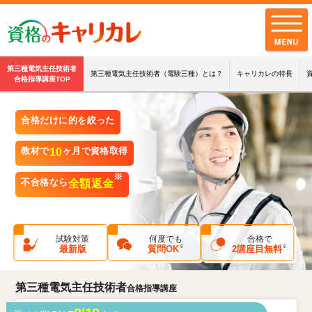
第三種電気主任技術者
第三種電気主任技術者（電験三種）とは？
キャリカレの特長
合格指導講座TOP
全講座一覧
合格だけに的を絞った
キャリカレの品質
教材で
10
ヶ月で資格取得
お客様の声
※
不合格なら
全額返金
キャリカレの
サポート・サービス
お知らせ
試験対策
何度でも
合格で
※
※
最新版
質問OK
2講座目無料
お問い合わせ
第三種電気主任技術者
合格指導講座
配送・支払・返品について