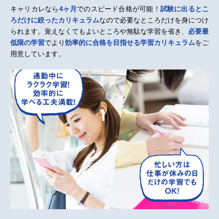
キャリカレなら
4ヶ月
でのスピード合格が可能！
試験に出るとこ
ろだけに絞ったカリキュラム
なので必要なところだけを身につけ
られます。覚えなくてもよいところや無駄な学習を省き、
必要最
低限の学習
でより
効率的に合格を目指せる学習カリキュラム
をご
用意しています。