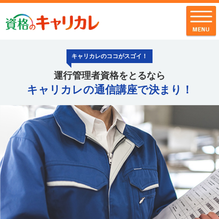
キャリカレのココがスゴイ！
運行管理者資格をとるなら
全講座一覧
キャリカレの通信講座で決まり！
キャリカレの品質
お客様の声
キャリカレの
サポート・サービス
お知らせ
お問い合わせ
配送・支払・返品について