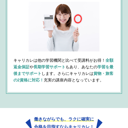
キャリカレは他の学習機関と比べて受講料がお得！
全額
返金保証
や
長期学習サポート
もあり、あなたの
学習を最
後までサポート
します。さらにキャリカレは
貨物・旅客
の2資格に対応！
充実の講座内容となっています。
働きながらでも、ラクに確実に
合格を目指すならキャリカレ！