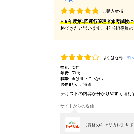
ご購入者様
R６年度第1回運行管理者旅客試験に
格できたと思います。 担当指導員
はなはな様
購
性別:
女性
年代:
50代
職業:
今は働いていない
お住まい:
北海道
テキストの内容が分かりやすく運行
サイトからの返信
【資格のキャリカレ】サポ