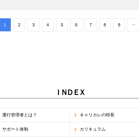
​1
​2
​3
​4
​5
​6
​7
​8
​9
ＩＮＤＥＸ
運行管理者とは？
キャリカレの特長
サポート体制
カリキュラム