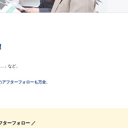
！
…」など、
の
アフターフォローも万全
。
フターフォロー ／