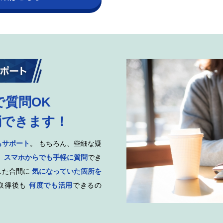
で質問OK
消できます！
もサポート
。 もちろん、些細な疑
、
スマホからでも手軽に質問
でき
した合間に
気になっていた箇所を
取得後も
何度でも活用
できるの