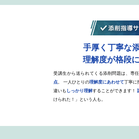
手厚く丁寧な
理解度が格段
受講生から送られてくる添削問題は、専
点
。 一人ひとりの
理解度にあわせて
丁寧に
違いも
しっかり理解
することができます！
けられた！」という人も。