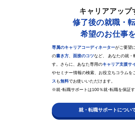
キャリアアップ
修了後の就職・
希望のお仕事
専属のキャリアコーディネーター
がご要望
の
書き方
、
面接のコツ
など、 あなたの就・
す。さらに、あなた専用の
キャリア支援サ
やセミナー情報の検索、お役立ちコラムを
ス
も
無料
でお使いいただけます。
※就･転職サポートは100％就･転職を保証
就・転職サポートについ