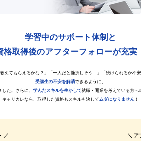
学習中のサポート体制と
資格取得後の
アフターフォローが充実
教えてもらえるかな？」「一人だと挫折しそう…」「続けられるか不安
受講生の不安を解消
できるように、
ました。さらに、
学んだスキルを生かして
就職・開業を考えている方へ
キャリカレなら、取得した資格もスキルも決して
ムダになりません
！
 ／
＼ ア