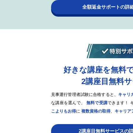
全額返金サポートの詳
好きな講座を無料
2講座目無料
見事運行管理者試験に合格すると、
キャリ
な講座を選んで、
無料で受講
できます！ 
こよりもお得
に
複数資格の取得
、
キャリア
2講座目無料サービスの