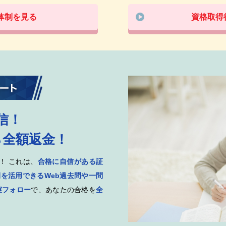
体制を見る
資格取得
信！
ら全額返金！
！ これは、
合格に自信がある証
を活用できるWeb過去問や一問
実フォロー
で、あなたの合格を
全