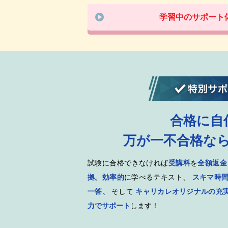
学習中のサポート
合格に自
万が一不合格な
試験に合格できなければ
受講料
を
全額返金
拠
。
効率的
に学べるテキスト、
スキマ時間
一答、
そして
キャリカレオリジナルの充
力でサポート
します！