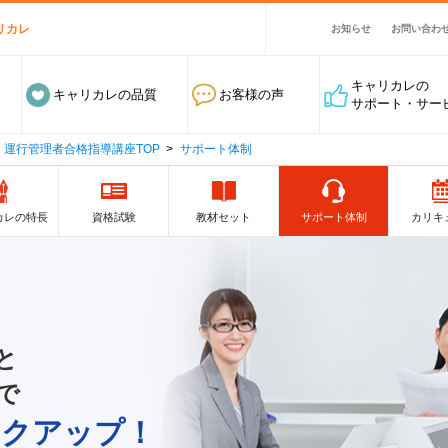
リカレ
お知らせ
お問い合わ
キャリカレの
キャリカレの品質
お客様の声
サポート・サー
運行管理者合格指導講座TOP
サポート体制
カレの特長
資格試験
教材セット
サポート体制
カリキ
と
で
ックアップ！