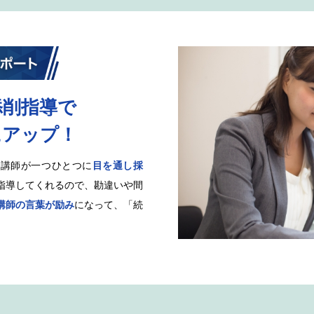
添削指導で
にアップ！
任講師が一つひとつに
目を通し採
指導してくれるので、勘違いや間
講師の言葉が励み
になって、「続