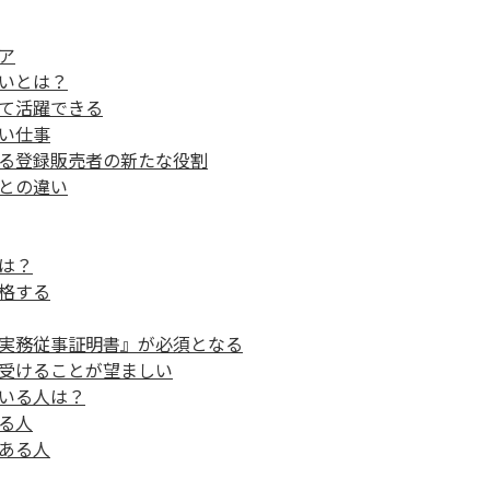
ア
いとは？
て活躍できる
い仕事
る登録販売者の新たな役割
との違い
は？
格する
実務従事証明書』が必須となる
受けることが望ましい
いる人は？
る人
ある人