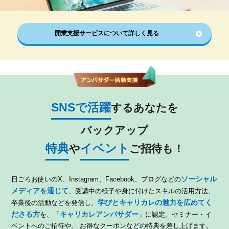
開業支援サービスについて詳しく見る
SNSで活躍
するあなたを
バックアップ
特典
イベント
や
ご招待も！
ソーシャル
日ごろお使いのX、Instagram、Facebook、ブログなどの
メディアを通じて
、受講中の様子や身に付けたスキルの活用方法、
学びとキャリカレの魅力を広めてく
卒業後の活動などを発信し、
ださる方
キャリカレアンバサダー
を、「
」に認定。セミナー・イ
ベントへのご招待や、 お得なクーポンなどの特典を差し上げます。