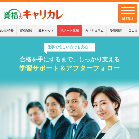
カレの特長
資格試験
教材セット
サポート体制
カリキュラム
受講費用
口コミ
仕事で忙しい方でも安心！
全講座一覧
合格を手にするまで、しっかり支える
キャリカレの品質
学習サポート＆アフターフォロー
お客様の声
キャリカレの
サポート・サービス
お知らせ
お問い合わせ
配送・支払・返品について