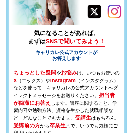
気になることがあれば、
まずは
SNSで聞いてみよう！
キャリカレ公式アカウントが
お答えします
ちょっとした疑問
お悩み
や
は、いつもお使いの
X
Instagram
（エックス）や
（インスタグラム）
などを使って、キャリカレの公式アカウントへダ
担当者
イレクトメッセージをお送りください。
が簡潔にお答え
します。講座に関すること、学
習内容や勉強方法、資格を生かした就職相談な
受講生
ど、どんなことでも大丈夫。
はもちろん、
受講前の方
卒業生
から
まで、いつでも気軽にご
利用いただけます。