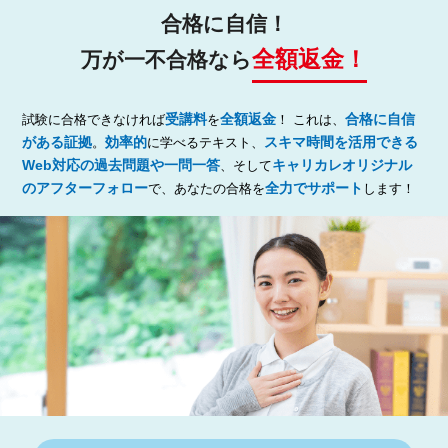
合格に自信！
全額返金！
万が一不合格なら
受講料
全額返金
合格に自信
試験に合格できなければ
を
！ これは、
がある証拠
効率的
スキマ時間を活用できる
。
に学べるテキスト、
Web対応の過去問題や一問一答
キャリカレオリジナル
、そして
のアフターフォロー
全力でサポート
で、あなたの合格を
します！