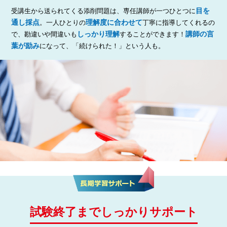
目を
受講生から送られてくる添削問題は、専任講師が一つひとつに
通し採点
理解度に合わせて
。一人ひとりの
丁寧に指導してくれるの
しっかり理解
講師の言
で、勘違いや間違いも
することができます！
葉が励み
になって、「続けられた！」という人も。
試験終了までしっかりサポート