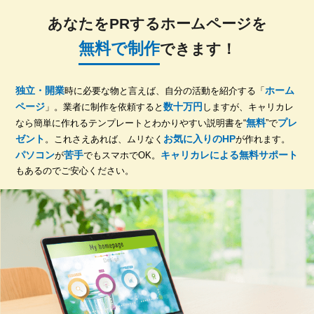
あなたをPRするホームページを
無料で制作
できます！
独立・開業
ホーム
時に必要な物と言えば、自分の活動を紹介する「
ページ
数十万円
」。業者に制作を依頼すると
しますが、キャリカレ
無料
プレ
なら簡単に作れるテンプレートとわかりやすい説明書を“
”で
ゼント
お気に入りのHP
。これさえあれば、ムリなく
が作れます。
パソコン
苦手
キャリカレによる無料サポート
が
でもスマホでOK。
もあるのでご安心ください。