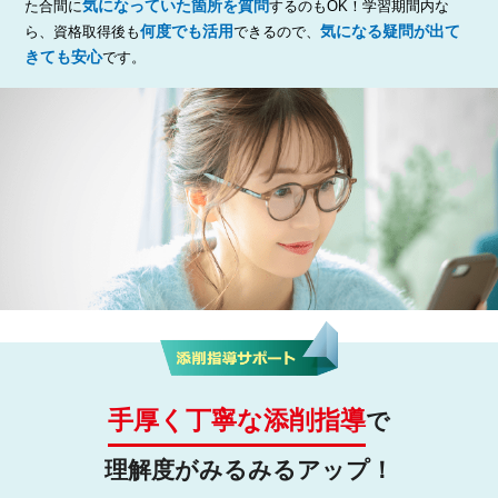
気になっていた箇所を質問
た合間に
するのもOK！学習期間内な
何度でも活用
気になる疑問が出て
ら、資格取得後も
できるので、
きても安心
です。
手厚く丁寧な添削指導
で
理解度がみるみるアップ！