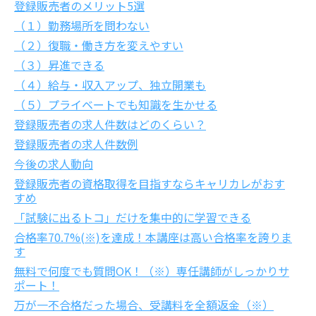
登録販売者のメリット5選
（１）勤務場所を問わない
（２）復職・働き方を変えやすい
（３）昇進できる
（４）給与・収入アップ、独立開業も
（５）プライベートでも知識を生かせる
登録販売者の求人件数はどのくらい？
登録販売者の求人件数例
今後の求人動向
登録販売者の資格取得を目指すならキャリカレがおす
すめ
「試験に出るトコ」だけを集中的に学習できる
合格率70.7%(※)を達成！本講座は高い合格率を誇りま
す
無料で何度でも質問OK！（※）専任講師がしっかりサ
ポート！
万が一不合格だった場合、受講料を全額返金（※）