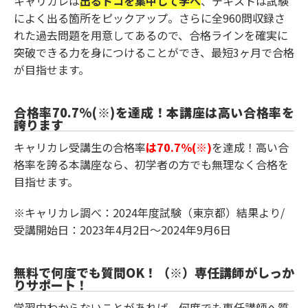
キャリカレは
出るトコを集中して学べ
、テキストは試験
によく出る箇所をピックアップ。さらに全960問収録さ
れた過去問題を用意してあるので、合格ラインを確実に
突破できる力を身につけることができ、最短3ヶ月で合格
が目指せます。
合格率70.7%(※)を達成！本講座は高い合格率を
誇ります
キャリカレ受講生の合格率
は70.7%(※)
を達成！高い合
格率を誇る本講座なら、初学者の方でも無理なく合格を
目指せます。
※キャリカレ調べ：2024年度試験（東京都）結果より/
受講開始日：2023年4月2日～2024年9月6日
無料で何度でも質問OK！（※）専任講師がしっか
りサポート！
学習中わからないことがあれば、何度でも専任講師へ質