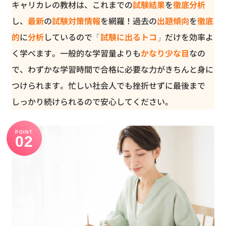
キャリカレの教材は、これまでの
試験結果
を
徹底分析
し、
最新
の
試験対策情報
を網羅！過去の
出題傾向
を
徹底
的
に
分析
しているので「
試験に出るトコ
」だけを効率よ
く学べます。一般的な学習量よりも
かなり少な目
なの
で、わずかな学習時間で合格に必要な力がきちんと身に
つけられます。忙しい社会人でも挫折せずに最後まで
しっかり続けられるので安心してください。
POINT