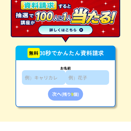
30秒でかんたん資料請求
無料
お名前
次へ
(残り
9
個)