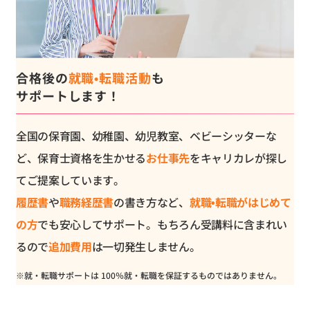
合格後の
就職•転職活動
も
サポートします！
全国の保育園、幼稚園、幼児教室、ベビーシッターな
ど、保育士資格を生かせる
お仕事先
をキャリカレが探し
てご提案しています。
履歴書
や
職務経歴書
の書き方など、
就職•転職がはじめて
の方
でも安心してサポート。もちろん受講料に含まれい
るので
追加費用
は一切発生しません。
※就・転職サポートは 100％就・転職を保証するものではありません。