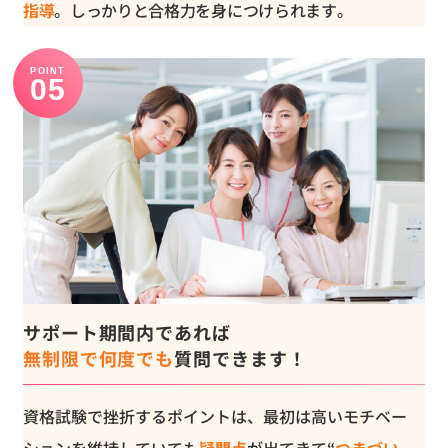
指導
。しっかりと合格力を身につけられます。
POINT
サポート期間内であれば
無制限で何度でも
質問できます！
資格試験で挫折するポイントは、最初は高いモチベー
ションを維持していても
疑問点
が出てきて“
つまづい