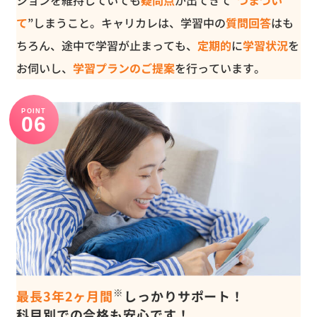
て
”しまうこと。キャリカレは、学習中の
質問回答
はも
ちろん、途中で学習が止まっても、
定期的
に
学習状況
を
お伺いし、
学習プランのご提案
を行っています。
POINT
※
最長3年2ヶ月間
しっかりサポート！
科目別での合格も安心です！