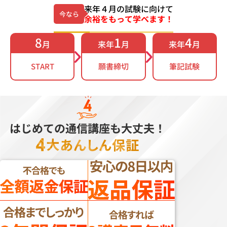
来年４月の試験に向けて
今なら
余裕をもって学べます！
8
1
4
月
来年
月
来年
月
START
願書締切
筆記試験
はじめての通信講座も大丈夫！