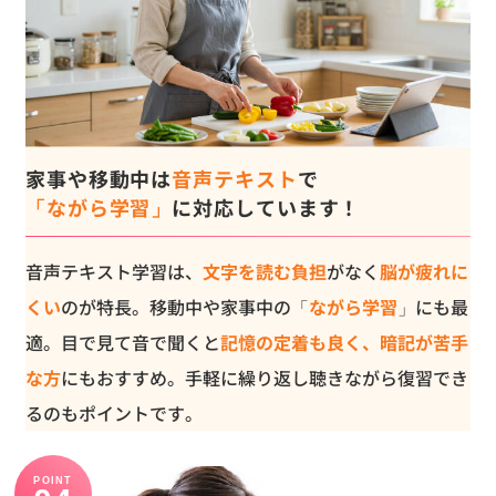
家事や移動中は
音声テキスト
で
「ながら学習」
に対応しています！
音声テキスト学習は、
文字を読む負担
がなく
脳が疲れに
くい
のが特長。移動中や家事中の「
ながら学習
」にも最
適。目で見て音で聞くと
記憶の定着も良く、暗記が苦手
な方
にもおすすめ。手軽に繰り返し聴きながら復習でき
るのもポイントです。
POINT