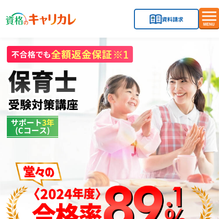
資料請求
メ
ニ
ュ
ー
を
開
閉
す
る
サポート
3年
(Cコース)