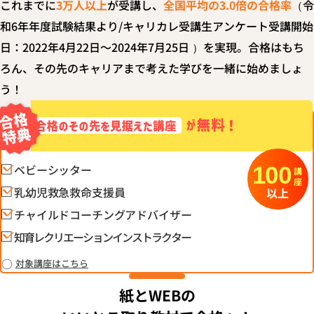
これまでに
3万人以上
が受講し、
全国平均の3.0倍の合格率
（令
和6年年度試験結果より/キャリカレ受講生アンケート受講開始
日：2022年4月22日～2024年7月25日 ）を実現。合格はもち
ろん、その先のキャリアまで考えた学びを一緒に始めましょ
う！
100
ベビーシッター
講座
乳幼児救急救命支援員
以上
チャイルドコーチングアドバイザー
知育レクリエーションインストラクター
対象講座はこちら
紙とWEBの