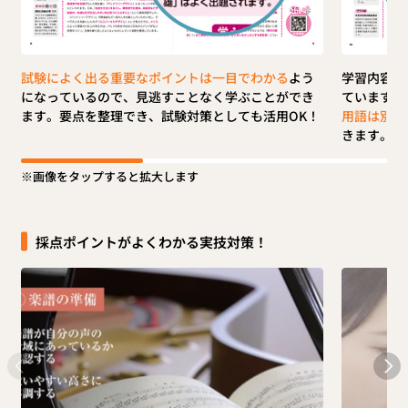
試験によく出る重要なポイントは一目でわかる
よう
学習内容を
になっているので、見逃すことなく学ぶことができ
ていますが
ます。要点を整理でき、試験対策としても活用OK！
用語は別枠
きます。
画像をタップすると拡大します
採点ポイントがよくわかる実技対策！