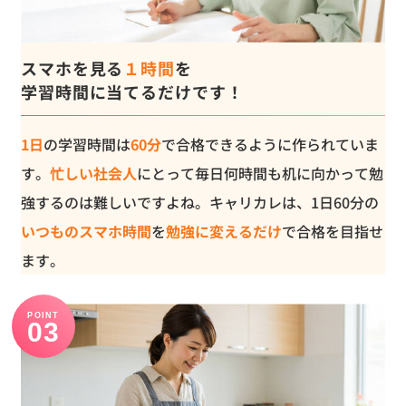
スマホを見る
１時間
を
学習時間に当てるだけです！
1日
の学習時間は
60分
で合格できるように作られていま
す。
忙しい社会人
にとって毎日何時間も机に向かって勉
強するのは難しいですよね。キャリカレは、1日60分の
いつものスマホ時間
を
勉強に変えるだけ
で合格を目指せ
ます。
POINT