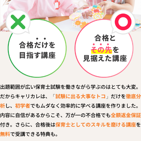
出題範囲が広い保育士試験を働きながら学ぶのはとても大変。
だからキャリカレは、「
試験に出る大事なトコ
」だけを
徹底分
析
し、
初学者
でもムダなく効率的に学べる講座を作りました。
内容に自信があるからこそ、万が一の不合格でも
全額返金保証
付き。さらに、合格後は
保育士としてのスキルを磨ける講座
を
無料
で受講できる特典も。