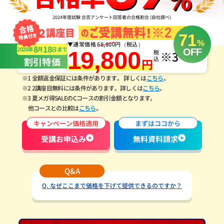
2024年度試験 合否アンケート回答者の合格割合 (自社調べ)
71
%
▼通常価格
68,800
円（税込）
8
18
2026年
月
日
まで
OFF
19,800
税込
※3
割引特価
円
※1 全額返金保証には条件があります。 詳しくは
こちら
。
※2 2講座目無料には条件があります。詳しくは
こちら
。
※3 夏メガ得SALEのCコースの割引金額となります。
他コースとの比較は
こちら
。
キャンペーン価格適用
まずはココから
受講お申込み
無料
資料請求
Q&A
Q.
なぜここまで価格を下げて提供できるのですか？