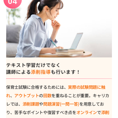
テキスト学習だけでなく
講師による
添削指導
も行います！
保育士試験に合格するためには、
実際の試験問題に触
れ
、
アウトプット
の
回数
を重ねることが重要。キャリカ
レでは、
添削課題
や
問題演習(一問一答)
を用意してお
り、苦手なポイントや復習すべき点を
オンライン
で
添削