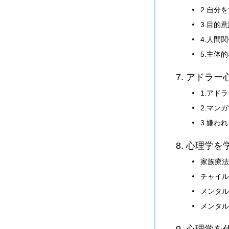
2.自分
3.目的
4.人間
5.主体
7. アドラ
1.アド
2.マン
3.嫌わ
8. 心理学
家族療法
チャイル
メンタル
メンタル