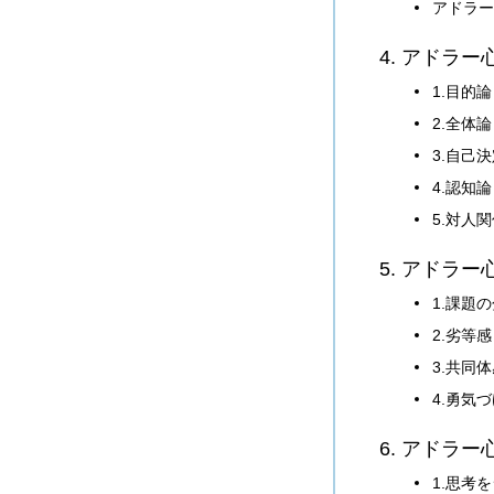
アドラー
4. アドラ
1.目的論
2.全体論
3.自己
4.認知論
5.対人
5. アドラ
1.課題
2.劣等感
3.共同
4.勇気
6. アドラ
1.思考