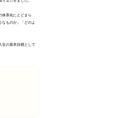
成り立たせました。
の体系化にとどまら
うなものか」「どのよ
人生の基本目標として