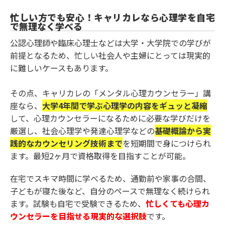
忙しい方でも安心！キャリカレなら心理学を自宅
で無理なく学べる
公認心理師や臨床心理士などは大学・大学院での学びが
前提となるため、忙しい社会人や主婦にとっては現実的
に難しいケースもあります。
その点、キャリカレの「メンタル心理カウンセラー」講
座なら、
大学4年間で学ぶ心理学の内容をギュッと凝縮
して、心理カウンセラーになるために必要な学びだけを
厳選し、社会心理学や発達心理学などの
基礎概論から実
践的なカウンセリング技術まで
を短期間で身につけられ
ます。最短2ヶ月で資格取得を目指すことが可能。
在宅でスキマ時間に学べるため、通勤前や家事の合間、
子どもが寝た後など、自分のペースで無理なく続けられ
ます。試験も自宅で受験できるため、
忙しくても心理カ
ウンセラーを目指せる現実的な選択肢
です。