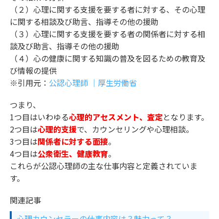
（２）心理に関する支援を要する者に対する、その心理
に関する相談及び助言、指導その他の援助
（３）心理に関する支援を要する者の関係者に対する相
談及び助言、指導その他の援助
（４）心の健康に関する知識の普及を図るための教育及
び情報の提供
※引用元：
公認心理師 ｜厚生労働省
つまり、
1つ目はいわゆる
心理的アセスメント、査定
となります。
2つ目は
心理的支援
で、カウンセリングや心理相談。
3つ目は
関係者に対する面接
。
4つ目は
公衆衛生、健康教育
。
これらが公認心理師の主な仕事内容と定義されていま
す。
関連記事
心理カウンセラーの仕事内容は？魅力って？